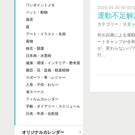
ワンポイントメモ
2020-04-20 00:00:
ペット・動物
運動不足解
風景
カテゴリー：
スタ
庭
アート・イラスト・名画
外出自粛による運動
ートキャンプが令和
着物
が、変わらないパワ
格言・開運
行...
日本画・水墨画
健康・環境・インテリア・数奇屋
園芸・花・盆栽・観葉植物
スポーツ・車・レジャー
人形・子供・わらべ
省スペース
フィルムカレンダー
手帳・ダイアリー・スケジュール
日表・年表・化粧箱
オリジナルカレンダー