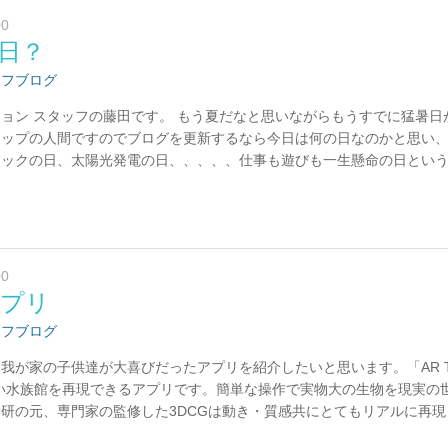
00
日？
ッフブログ
ョン スタッフの藤田です。 もう夏だなと思いながらもうすでに猛暑日
ョップの人間ですのでブログを更新するなら今日は何の日なのかと思い
ナックの日、太陽光発電の日、、、、、仕事も遊びも一生懸命の日とい
00
プリ
ッフブログ
我が家の子供達が大喜びだったアプリを紹介したいと思います。「AR TO
い水族館を再現できるアプリです。簡単な操作で実物大の生物を現実の
研の元、専門家の監修した3DCGは動き・質感共にとてもリアルに再