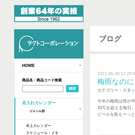
ブログ
HOME
2021-06-30 17:29:
梅雨なのに
商品名・商品コード検索
カテゴリー：
スタ
今年の梅雨は雨が
名入れカレンダー
30℃を超える毎日
ジャンル別
ビールを飲もーっ
卓上カレンダー
スケジュール・メモ