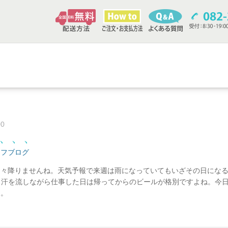
00
、、、
ッフブログ
中々降りませんね。天気予報で来週は雨になっていてもいざその日にな
。汗を流しながら仕事した日は帰ってからのビールが格別ですよね。今
と。