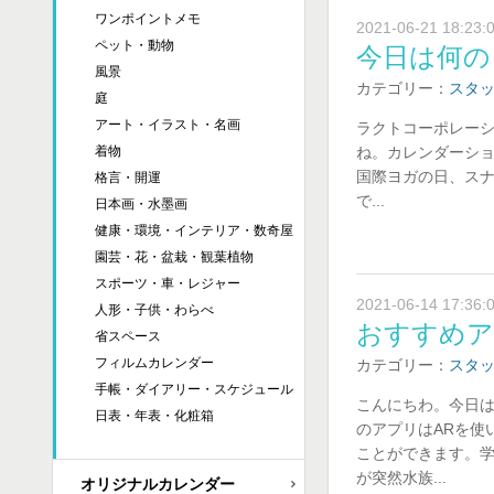
ワンポイントメモ
2021-06-21 18:23:
ペット・動物
今日は何の
風景
カテゴリー：
スタ
庭
アート・イラスト・名画
ラクトコーポレーシ
ね。カレンダーシ
着物
国際ヨガの日、ス
格言・開運
で...
日本画・水墨画
健康・環境・インテリア・数奇屋
園芸・花・盆栽・観葉植物
スポーツ・車・レジャー
2021-06-14 17:36:
人形・子供・わらべ
おすすめア
省スペース
フィルムカレンダー
カテゴリー：
スタ
手帳・ダイアリー・スケジュール
こんにちわ。今日は
日表・年表・化粧箱
のアプリはARを使
ことができます。学
が突然水族...
オリジナルカレンダー