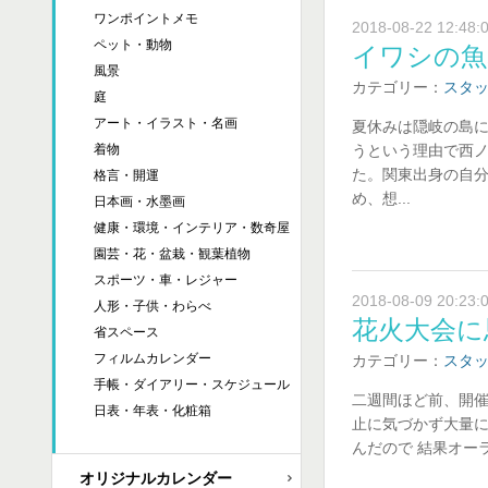
ワンポイントメモ
2018-08-22 12:48:
ペット・動物
イワシの魚
風景
カテゴリー：
スタ
庭
アート・イラスト・名画
夏休みは隠岐の島に
うという理由で西
着物
た。関東出身の自分
格言・開運
め、想...
日本画・水墨画
健康・環境・インテリア・数奇屋
園芸・花・盆栽・観葉植物
スポーツ・車・レジャー
2018-08-09 20:23:
人形・子供・わらべ
花火大会に
省スペース
フィルムカレンダー
カテゴリー：
スタ
手帳・ダイアリー・スケジュール
二週間ほど前、開催
日表・年表・化粧箱
止に気づかず大量に
んだので 結果オー
オリジナルカレンダー