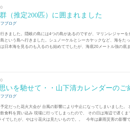
00
群（推定200匹）に囲まれました
ッフブログ
行きました。隠岐の島には4つの島があるのですが、マリンレジャーを
ノ島という島へ行きました。シュノーケルとシーカヤックなど、海をた
は日本海を見るのも入るのも始めてでしたが、海底20メートル強の底
00
思いを馳せて・・山下清カレンダーのご
ッフブログ
予定だった花火大会が 台風の影響により中止になってしまいました。 
飲食料を買い込み 現場に行ってしまったので、 その日は海辺で遅くま
ライでしたが、やはり花火は見たいもので。。 今年は豪雨災害の影響で、