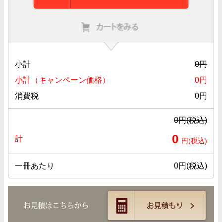
小計
0
円
小計（キャンペーン価格）
0
円
消費税
0
円
0
円(税込)
0
計
円(税込)
一冊あたり
0
円(税込)