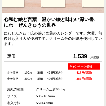
心和む絵と言葉―温かい絵と味わい深い書、
にわ ぜんきゅうの世界
にわぜんきゅう氏の絵と言葉のカレンダーです。六曜、前
後月も入り大変便利です。クリーム色の用紙を使用してい
ます。
1,539
定価
円(税別)
キャンペーン価格
参考価格
100枚
単価
463円(税別)
417円(税別)
参考価格
300枚
単価
426円(税別)
383円(税別)
用紙の種類
クリーム上質66.5㎏
サイズ
535×187mm
名入寸法
55×147mm