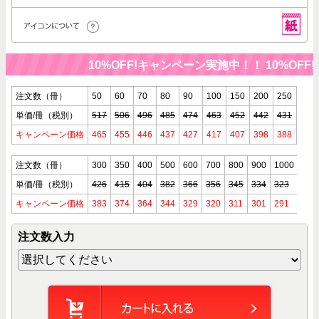
10%OFF!キャンペーン実施中！！
10%OFF
注文数（冊）
50
60
70
80
90
100
150
200
250
単価/冊（税別）
517
506
496
485
474
463
452
442
431
キャンペーン価格
465
455
446
437
427
417
407
398
388
注文数（冊）
300
350
400
500
600
700
800
900
1000
単価/冊（税別）
426
415
404
382
366
356
345
334
323
キャンペーン価格
383
374
364
344
329
320
311
301
291
注文数入力